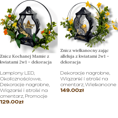
Znicz wielkanocny zając
Znicz Kochanej Mamie z
alleluja z kwiatami 2w1 –
kwiatami 2w1 – dekoracja
dekoracja
Lampiony LED
,
Dekoracje nagrobne
,
Okolicznościowe
,
Wiązanki i stroiki na
Dekoracje nagrobne
,
cmentarz
,
Wielkanocne
Wiązanki i stroiki na
149.00
zł
cmentarz
,
Promocje
DODAJ DO KOSZYKA
129.00
zł
WYBIERZ OPCJE