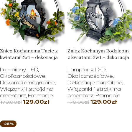
Znicz Kochanemu Tacie z
Znicz Kochanym Rodzicom
kwiatami 2w1 – dekoracja
z kwiatami 2w1 – dekoracja
Lampiony LED
,
Lampiony LED
,
Okolicznościowe
,
Okolicznościowe
,
Dekoracje nagrobne
,
Dekoracje nagrobne
,
Wiązanki i stroiki na
Wiązanki i stroiki na
cmentarz
,
Promocje
cmentarz
,
Promocje
129.00
zł
129.00
zł
179.00
zł
179.00
zł
WYBIERZ OPCJE
WYBIERZ OPCJE
-28%