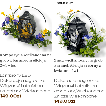
SOLD OUT
Kompozycja wielkanocna na
grób z barankiem Alleluja
Znicz wielkanocny na grób
2w1 – led
Baranek Alleluja srebrny z
kwiatami 2w1
Lampiony LED
,
Dekoracje nagrobne
,
Dekoracje nagrobne
,
Wiązanki i stroiki na
Wiązanki i stroiki na
cmentarz
,
Wielkanocne
cmentarz
,
Wielkanocne
,
149.00
zł
Znicze wielkanocne
149.00
zł
WYBIERZ OPCJE