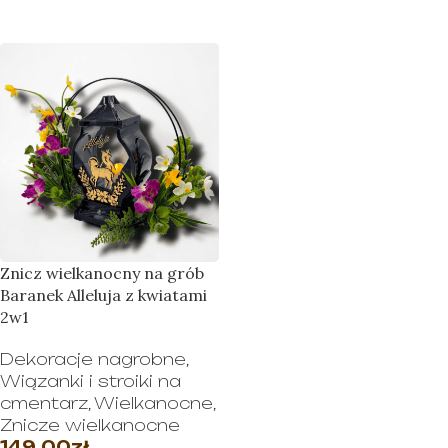
DOWIEDZ SIĘ WIĘCEJ
Znicz wielkanocny na grób
Baranek Alleluja z kwiatami
2w1
Dekoracje nagrobne
,
Wiązanki i stroiki na
cmentarz
,
Wielkanocne
,
Znicze wielkanocne
149.00
zł