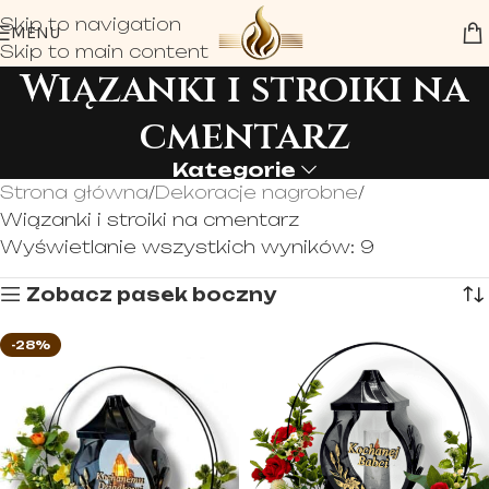
Skip to navigation
MENU
Skip to main content
Wiązanki i stroiki na
cmentarz
Kategorie
Strona główna
Dekoracje nagrobne
Wiązanki i stroiki na cmentarz
Wyświetlanie wszystkich wyników: 9
Zobacz pasek boczny
-28%