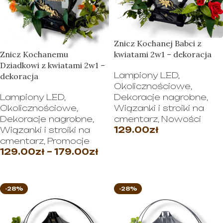
Znicz Kochanej Babci z
Znicz Kochanemu
kwiatami 2w1 – dekoracja
Dziadkowi z kwiatami 2w1 –
Lampiony LED
,
dekoracja
Okolicznościowe
,
Lampiony LED
,
Dekoracje nagrobne
,
Okolicznościowe
,
Wiązanki i stroiki na
Dekoracje nagrobne
,
cmentarz
,
Nowości
Wiązanki i stroiki na
129.00
zł
cmentarz
,
Promocje
WYBIERZ OPCJE
129.00
zł
–
179.00
zł
WYBIERZ OPCJE
-28%
-28%