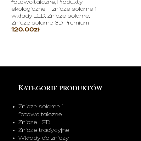
fotowoltaiczne
,
Produkty
ekologiczne – znicze solarne i
wkłady LED
,
Znicze solarne
,
Znicze solarne 3D Premium
120.00
zł
WYBIERZ OPCJE
Kategorie produktów
Znicze solarne i
fotowoltaiczne
Znicze LED
Znicze tradycyjne
Wkłady do zniczy