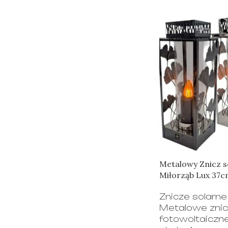
Metalowy Znicz s
Miłorząb Lux 37
Znicze solarne
Metalowe znicz
fotowoltaiczn