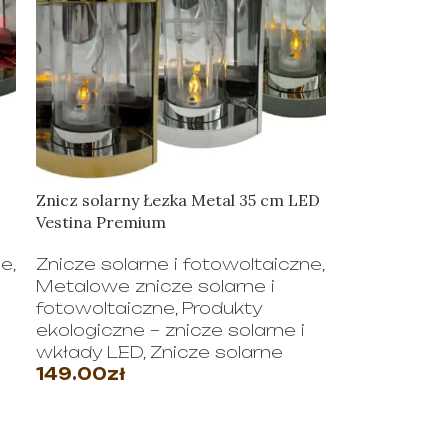
Znicz solarny Łezka Metal 35 cm LED
Vestina Premium
ne
,
Znicze solarne i fotowoltaiczne
,
Metalowe znicze solarne i
fotowoltaiczne
,
Produkty
ekologiczne – znicze solarne i
wkłady LED
,
Znicze solarne
149.00
zł
WYBIERZ OPCJE