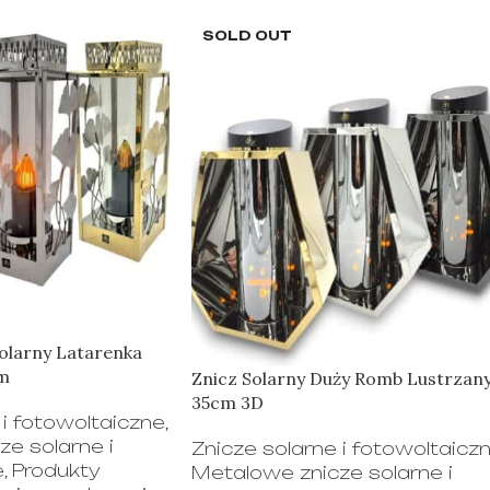
SOLD OUT
olarny Latarenka
cm
Znicz Solarny Duży Romb Lustrzan
35cm 3D
 i fotowoltaiczne
,
e solarne i
Znicze solarne i fotowoltaicz
e
,
Produkty
Metalowe znicze solarne i