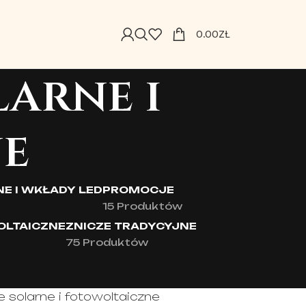
0.00
ZŁ
arne i
e
E I WKŁADY LED
PROMOCJE
15 Produktów
OLTAICZNE
ZNICZE TRADYCYJNE
75 Produktów
 solarne i fotowoltaiczne