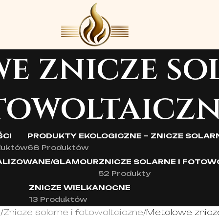
e znicze sol
towoltaiczn
CI
PRODUKTY EKOLOGICZNE – ZNICZE SOLARN
duktów
68 Produktów
TALIZOWANE/GLAMOUR
ZNICZE SOLARNE I FOTOW
52 Produkty
ZNICZE WIELKANOCNE
13 Produktów
a
Znicze solarne i fotowoltaiczne
Metalowe znicze