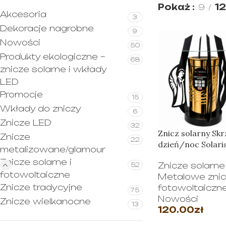
Pokaż
9
12
Akcesoria
3
Dekoracje nagrobne
9
Nowości
50
Produkty ekologiczne –
68
znicze solarne i wkłady
LED
Promocje
15
Wkłady do zniczy
6
Znicze LED
32
Znicz solarny Sk
Znicze
22
dzień/noc Solari
metalizowane/glamour
Znicze solarne i
Znicze solarne
52
fotowoltaiczne
Metalowe znicz
Znicze tradycyjne
fotowoltaiczn
75
Nowości
Znicze wielkanocne
13
120.00
zł