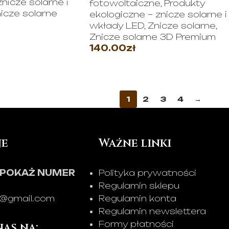
nicze solarne i
fotowoltaiczne
,
Produkty
icze solarne
ekologiczne – znicze solarne i
wkłady LED
,
Znicze solarne
,
Znicze solarne 3D Premium
JE
140.00
zł
WYBIERZ OPCJE
1
2
3
4
→
je
Ważne linki
POKAŻ NUMER
Polityka prywatności
Regulamin sklepu
s@gmail.com
Regulamin konta
Regulamin newslettera
Formy płatności
as na: