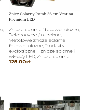
Znicz Solarny Romb 26 cm Vestina
Premium LED
ne
,
Znicze solarne i fotowoltaiczne
,
Dekoracyjne / ozdobne
,
Metalowe znicze solarne i
fotowoltaiczne
,
Produkty
ekologiczne – znicze solarne i
wkłady LED
,
Znicze solarne
125.00
zł
WYBIERZ OPCJE