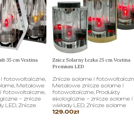
mb 35 cm Vestina
Znicz Solarny Łezka 25 cm Vestina
Premium LED
 i fotowoltaiczne
,
Znicze solarne i fotowoltaicz
larne
,
Metalowe
Metalowe znicze solarne i
 i fotowoltaiczne
,
fotowoltaiczne
,
Produkty
giczne – znicze
ekologiczne – znicze solarne i
dy LED
,
Znicze
wkłady LED
,
Znicze solarne
129.00
zł
WYBIERZ OPCJE
JE