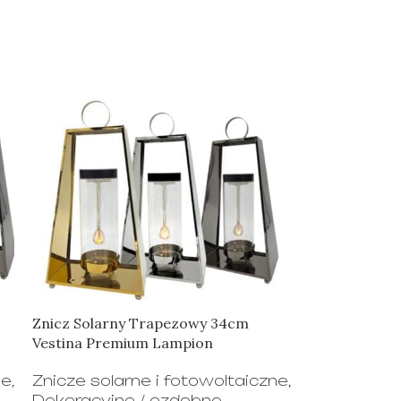
Znicz Solarny Trapezowy 34cm
Vestina Premium Lampion
ne
,
Znicze solarne i fotowoltaiczne
,
Dekoracyjne / ozdobne
,