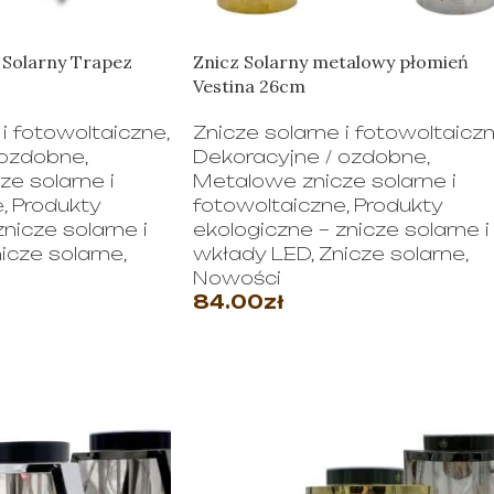
 Solarny Trapez
Znicz Solarny metalowy płomień
Vestina 26cm
 i fotowoltaiczne
,
Znicze solarne i fotowoltaicz
 ozdobne
,
Dekoracyjne / ozdobne
,
e solarne i
Metalowe znicze solarne i
e
,
Produkty
fotowoltaiczne
,
Produkty
nicze solarne i
ekologiczne – znicze solarne i
icze solarne
,
wkłady LED
,
Znicze solarne
,
Nowości
84.00
zł
JE
WYBIERZ OPCJE