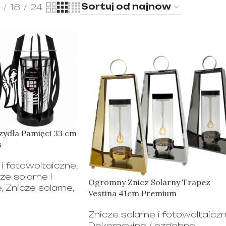
18
24
rzydła Pamięci 33 cm
s
 i fotowoltaiczne
,
e solarne i
Ogromny Znicz Solarny Trapez
e
,
Znicze solarne
,
Vestina 41cm Premium
Znicze solarne i fotowoltaicz
Dekoracyjne / ozdobne
,