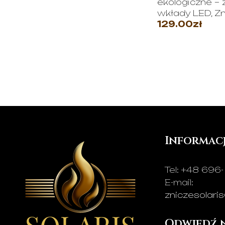
ekologiczne – z
wkłady LED
,
Zn
129.00
zł
WYBIERZ OPC
Informac
Tel:
+48 696-
E-mail:
zniczesolari
Odwiedź n