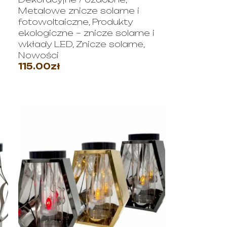
Metalowe znicze solarne i
fotowoltaiczne
,
Produkty
ekologiczne – znicze solarne i
wkłady LED
,
Znicze solarne
,
Nowości
115.00
zł
WYBIERZ OPCJE