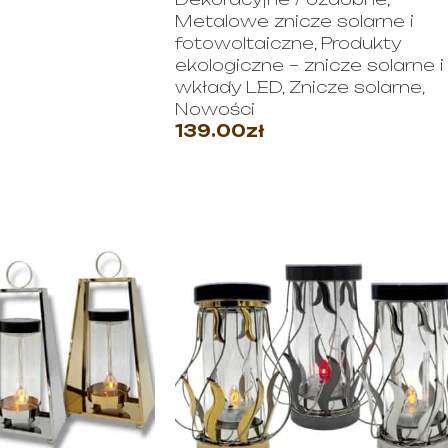
JE
Metalowe znicze solarne i
fotowoltaiczne
,
Produkty
ekologiczne – znicze solarne i
wkłady LED
,
Znicze solarne
,
Nowości
139.00
zł
WYBIERZ OPCJE