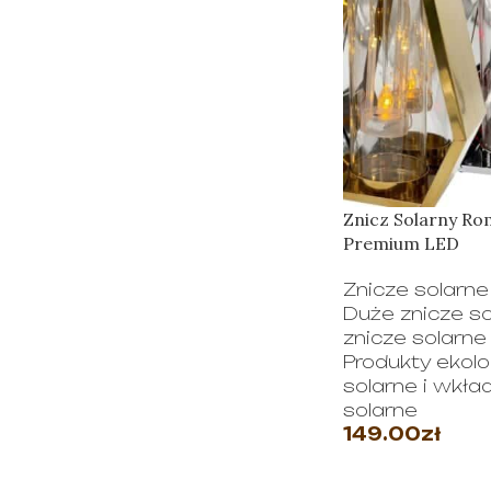
Znicz Solarny Ro
Premium LED
Znicze solarne
Duże znicze so
znicze solarne
Produkty ekolo
solarne i wkła
solarne
149.00
zł
WYBIERZ OPC