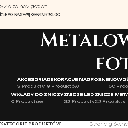
Skip to navigation
Skip to main content
KLEP
O NAS
FAQ
KONTAKT
BLOG
Metalow
fo
AKCESORIA
DEKORACJE NAGROBNE
NOWOŚ
3 Produkty
9 Produktów
50 Pro
WKŁADY DO ZNICZY
ZNICZE LED
ZNICZE ME
6 Produktów
32 Produkty
22 Produkty
KATEGORIE PRODUKTÓW
Strona główn