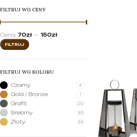
WYBIERZ OPC
FILTRUJ WG CENY
Cena:
70zł
—
150zł
FILTRUJ
FILTRUJ WG KOLORU
Czarny
4
Gold / Bronze
1
Grafit
20
Srebrny
35
Złoty
35