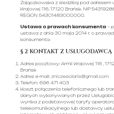
Zajączkowska z siedzibą pod adresem ul
Krajowej 116, 17-120 Brańsk. NIP 5431928
REGON 54301483000000.
Ustawa o prawach konsumenta
– p
ustawa z dnia 30 maja 2014 r. o prawac
konsumenta.
§ 2 KONTAKT Z USŁUGODAWCĄ
Adres pocztowy: Armii Krajowej 116 , 17-1
Brańsk
Adres e-mail:
zniczesolaris@gmail.com
Telefon: 696 471 403
Koszt połączenia telefonicznego lub tra
danych wykonywanych przez Usługobio
wynika z podstawowej taryfy operator
telekomunikacyjnego lub dostawcy usł