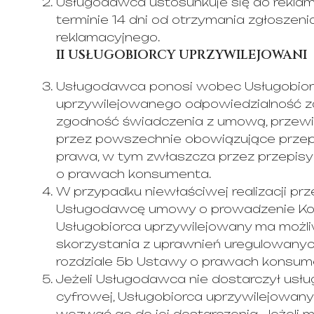
Usługodawca ustosunkuje się do reklam
terminie 14 dni od otrzymania zgłoszeni
reklamacyjnego.
II USŁUGOBIORCY UPRZYWILEJOWANI
Usługodawca ponosi wobec Usługobior
uprzywilejowanego odpowiedzialność z
zgodność świadczenia z umową, przewi
przez powszechnie obowiązujące przep
prawa, w tym zwłaszcza przez przepis
o prawach konsumenta.
W przypadku niewłaściwej realizacji prz
Usługodawcę umowy o prowadzenie Ko
Usługobiorca uprzywilejowany ma możl
skorzystania z uprawnień uregulowany
rozdziale 5b Ustawy o prawach konsum
Jeżeli Usługodawca nie dostarczył usłu
cyfrowej, Usługobiorca uprzywilejowan