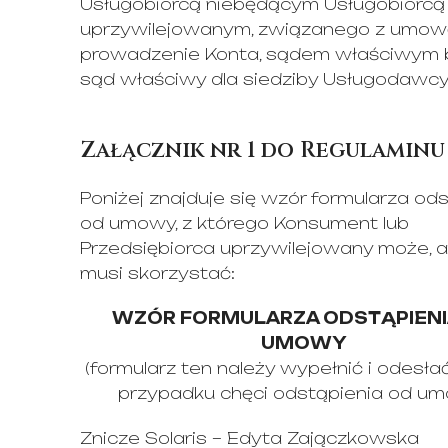
Usługobiorcą niebędącym Usługobiorcą
uprzywilejowanym, związanego z umow
prowadzenie Konta, sądem właściwym 
sąd właściwy dla siedziby Usługodawcy
Załącznik nr 1 do Regulaminu
Poniżej znajduje się wzór formularza od
od umowy, z którego Konsument lub
Przedsiębiorca uprzywilejowany może, al
musi skorzystać:
WZÓR FORMULARZA ODSTĄPIENI
UMOWY
(formularz ten należy wypełnić i odesła
przypadku chęci odstąpienia od u
Znicze Solaris – Edyta Zajączkowska