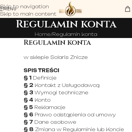
Skip to navigation
MENU
Skip to main content
Regulamin konta
Home
Regulamin konta
Regulamin konta
w sklepie Solaris Znicze
SPIS TREŚCI
§ 1
Definicje
§ 2
Kontakt z Usługodawcą
§ 3
Wymogi techniczne
§ 4
Konto
§ 5
Reklamacje
§ 6
Prawo odstąpienia od umowy
§ 7
Dane osobowe
§ 8
Zmiana w Regulaminie lub Koncie