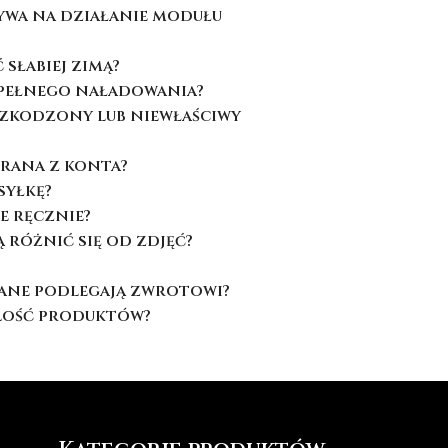
wa na działanie modułu
słabiej zimą?
pełnego naładowania?
szkodzony lub niewłaściwy
brana z konta?
syłkę?
e ręcznie?
różnić się od zdjęć?
ane podlegają zwrotowi?
ilość produktów?