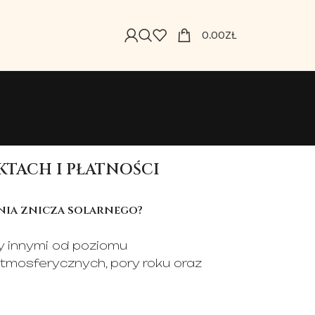
0.00
ZŁ
TACH I PŁATNOŚCI
nia znicza solarnego?
y innymi od poziomu
tmosferycznych, pory roku oraz