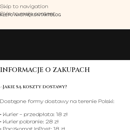
Skip to navigation
Skip to main content
KLEP
O NAS
FAQ
KONTAKT
BLOG
INFORMACJE O ZAKUPACH
Jakie są koszty dostawy?
Dostępne formy dostawy na terenie Polski:
• Kurier – przedpłata: 18 zł
• Kurier pobranie: 28 zł
• Paczkomat InPost: 18 zł