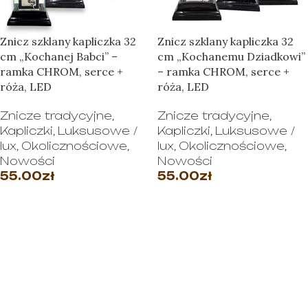
Znicz szklany kapliczka 32
Znicz szklany kapliczka 32
cm „Kochanej Babci” –
cm „Kochanemu Dziadkowi”
ramka CHROM, serce +
– ramka CHROM, serce +
róża, LED
róża, LED
Znicze tradycyjne
,
Znicze tradycyjne
,
Kapliczki
,
Luksusowe /
Kapliczki
,
Luksusowe /
lux
,
Okolicznościowe
,
lux
,
Okolicznościowe
,
Nowości
Nowości
55.00
zł
55.00
zł
WYBIERZ OPCJE
WYBIERZ OPCJE