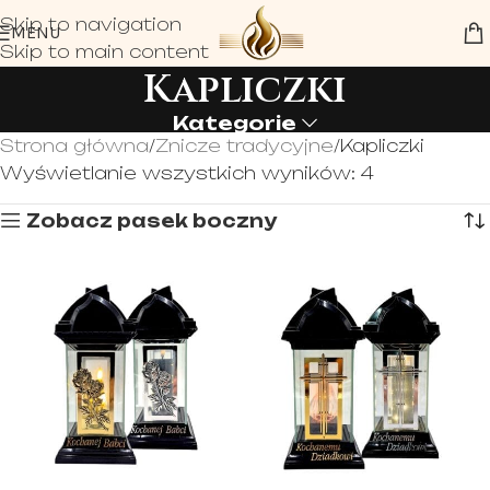
Skip to navigation
MENU
Skip to main content
Kapliczki
Kategorie
Strona główna
Znicze tradycyjne
Kapliczki
Wyświetlanie wszystkich wyników: 4
Zobacz pasek boczny