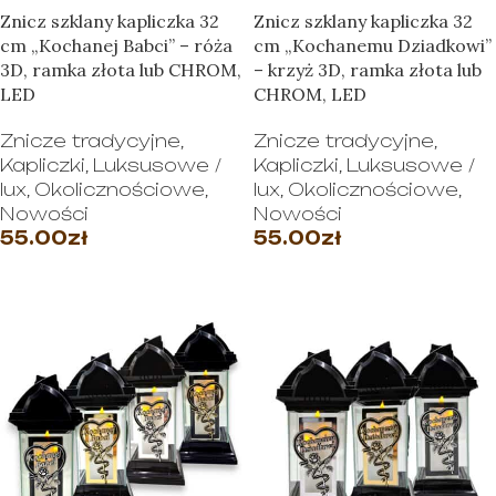
Znicz szklany kapliczka 32
Znicz szklany kapliczka 32
cm „Kochanej Babci” – róża
cm „Kochanemu Dziadkowi”
3D, ramka złota lub CHROM,
– krzyż 3D, ramka złota lub
LED
CHROM, LED
Znicze tradycyjne
,
Znicze tradycyjne
,
Kapliczki
,
Luksusowe /
Kapliczki
,
Luksusowe /
lux
,
Okolicznościowe
,
lux
,
Okolicznościowe
,
Nowości
Nowości
55.00
zł
55.00
zł
WYBIERZ OPCJE
WYBIERZ OPCJE