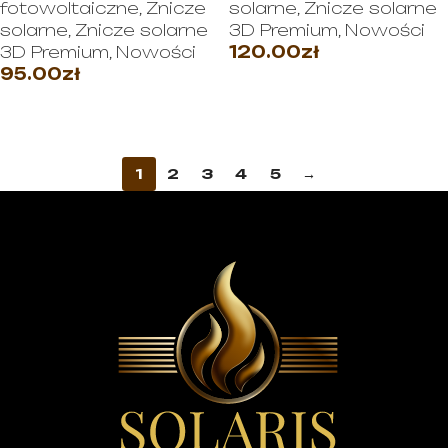
fotowoltaiczne
,
Znicze
solarne
,
Znicze solarne
solarne
,
Znicze solarne
3D Premium
,
Nowości
3D Premium
,
Nowości
120.00
zł
95.00
zł
WYBIERZ OPCJE
WYBIERZ OPCJE
1
2
3
4
5
→