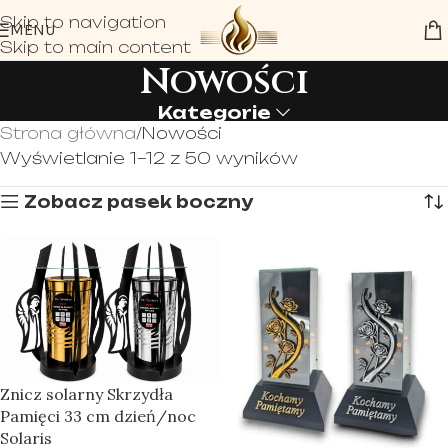
Skip to navigation
MENU
Skip to main content
Nowości
Kategorie
Strona główna
Nowości
Wyświetlanie 1–12 z 50 wyników
Zobacz pasek boczny
Znicz solarny Skrzydła
Pamięci 33 cm dzień/noc
Solaris