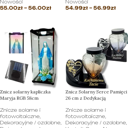
Nowości
Nowości
55.00
zł
–
56.00
zł
54.99
zł
–
56.99
zł
WYBIERZ OPCJE
WYBIERZ OPCJE
Znicz solarny kapliczka
Znicz Solarny Serce Pamięci
Maryja RGB 58cm
26 cm z Dedykacją
Znicze solarne i
Znicze solarne i
fotowoltaiczne
,
fotowoltaiczne
,
Dekoracyjne / ozdobne
,
Dekoracyjne / ozdobne
,