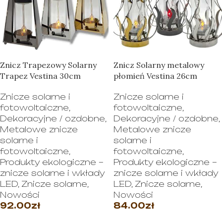
Znicz Trapezowy Solarny
Znicz Solarny metalowy
Trapez Vestina 30cm
płomień Vestina 26cm
Znicze solarne i
Znicze solarne i
fotowoltaiczne
,
fotowoltaiczne
,
Dekoracyjne / ozdobne
,
Dekoracyjne / ozdobne
,
Metalowe znicze
Metalowe znicze
solarne i
solarne i
fotowoltaiczne
,
fotowoltaiczne
,
Produkty ekologiczne –
Produkty ekologiczne –
znicze solarne i wkłady
znicze solarne i wkłady
LED
,
Znicze solarne
,
LED
,
Znicze solarne
,
Nowości
Nowości
92.00
zł
84.00
zł
WYBIERZ OPCJE
WYBIERZ OPCJE