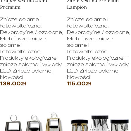
Trapez Vestina 41cm
34cm Vestina Premium
Premium
Lampion
Znicze solarne i
Znicze solarne i
fotowoltaiczne
,
fotowoltaiczne
,
Dekoracyjne / ozdobne
,
Dekoracyjne / ozdobne
,
Metalowe znicze
Metalowe znicze
solarne i
solarne i
fotowoltaiczne
,
fotowoltaiczne
,
Produkty ekologiczne –
Produkty ekologiczne –
znicze solarne i wkłady
znicze solarne i wkłady
LED
,
Znicze solarne
,
LED
,
Znicze solarne
,
Nowości
Nowości
139.00
zł
115.00
zł
WYBIERZ OPCJE
WYBIERZ OPCJE