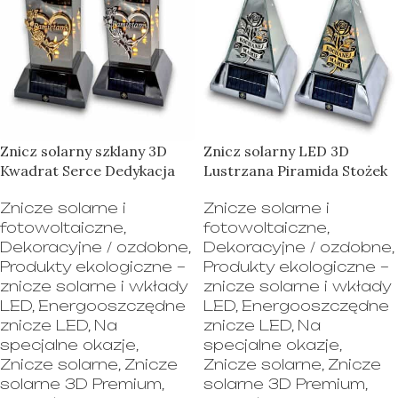
Znicz solarny szklany 3D
Znicz solarny LED 3D
Kwadrat Serce Dedykacja
Lustrzana Piramida Stożek
Znicze solarne i
Znicze solarne i
fotowoltaiczne
,
fotowoltaiczne
,
Dekoracyjne / ozdobne
,
Dekoracyjne / ozdobne
,
Produkty ekologiczne –
Produkty ekologiczne –
znicze solarne i wkłady
znicze solarne i wkłady
LED
,
Energooszczędne
LED
,
Energooszczędne
znicze LED
,
Na
znicze LED
,
Na
specjalne okazje
,
specjalne okazje
,
Znicze solarne
,
Znicze
Znicze solarne
,
Znicze
solarne 3D Premium
,
solarne 3D Premium
,