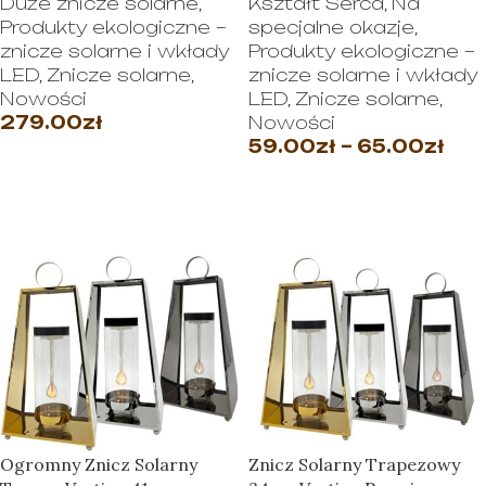
Duże znicze solarne
,
Kształt Serca
,
Na
Produkty ekologiczne –
specjalne okazje
,
znicze solarne i wkłady
Produkty ekologiczne –
LED
,
Znicze solarne
,
znicze solarne i wkłady
Nowości
LED
,
Znicze solarne
,
279.00
zł
Nowości
59.00
zł
–
65.00
zł
DODAJ DO KOSZYKA
WYBIERZ OPCJE
Ogromny Znicz Solarny
Znicz Solarny Trapezowy