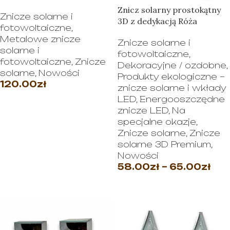
Znicz solarny prostokątny
Znicze solarne i
3D z dedykacją Róża
fotowoltaiczne
,
Metalowe znicze
Znicze solarne i
solarne i
fotowoltaiczne
,
fotowoltaiczne
,
Znicze
Dekoracyjne / ozdobne
,
solarne
,
Nowości
Produkty ekologiczne –
120.00
zł
znicze solarne i wkłady
LED
,
Energooszczędne
WYBIERZ OPCJE
znicze LED
,
Na
specjalne okazje
,
Znicze solarne
,
Znicze
solarne 3D Premium
,
Nowości
58.00
zł
–
65.00
zł
WYBIERZ OPCJE