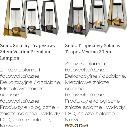
Znicz Solarny Trapezowy
Znicz Trapezowy Solarny
34cm Vestina Premium
Trapez Vestina 30cm
Lampion
Znicze solarne i
Znicze solarne i
fotowoltaiczne
,
fotowoltaiczne
,
Dekoracyjne / ozdobne
,
Dekoracyjne / ozdobne
,
Metalowe znicze
Metalowe znicze
solarne i
solarne i
fotowoltaiczne
,
fotowoltaiczne
,
Produkty ekologiczne –
Produkty ekologiczne –
znicze solarne i wkłady
znicze solarne i wkłady
LED
,
Znicze solarne
,
LED
,
Znicze solarne
,
Nowości
Nowości
92.00
zł