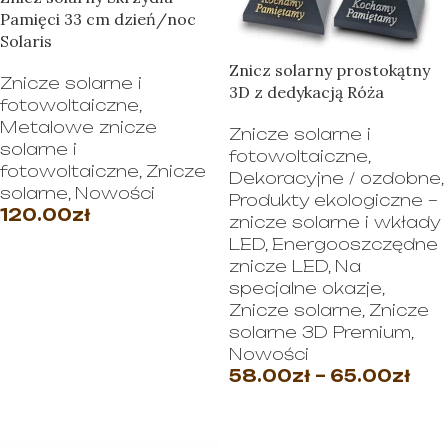
Pamięci 33 cm dzień/noc
Solaris
Znicz solarny prostokątny
Znicze solarne i
3D z dedykacją Róża
fotowoltaiczne
,
Metalowe znicze
Znicze solarne i
solarne i
fotowoltaiczne
,
fotowoltaiczne
,
Znicze
Dekoracyjne / ozdobne
,
solarne
,
Nowości
Produkty ekologiczne –
120.00
zł
znicze solarne i wkłady
LED
,
Energooszczędne
WYBIERZ OPCJE
znicze LED
,
Na
specjalne okazje
,
Znicze solarne
,
Znicze
solarne 3D Premium
,
Nowości
58.00
zł
–
65.00
zł
WYBIERZ OPCJE