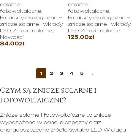
solarne i
solarne i
fotowoltaiczne
,
fotowoltaiczne
,
Produkty ekologiczne –
Produkty ekologiczne –
znicze solarne i wkłady
znicze solarne i wkłady
LED
,
Znicze solarne
,
LED
,
Znicze solarne
Nowości
125.00
zł
84.00
zł
WYBIERZ OPCJE
WYBIERZ OPCJE
1
2
3
4
5
→
Czym są znicze solarne i
fotowoltaiczne?
Znicze solarne i fotowoltaiczne to znicze
wyposażone w panel słoneczny oraz
energooszczędne źródło światła LED. W ciągu