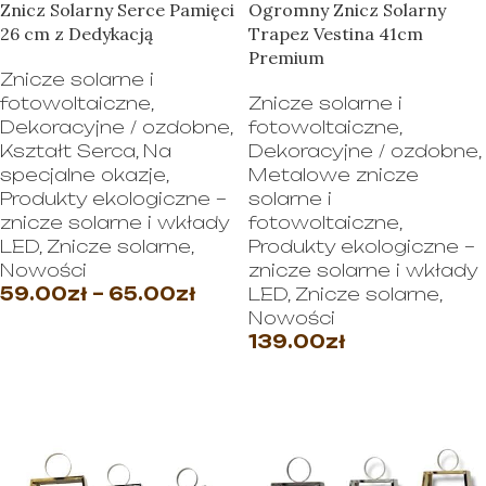
Znicz Solarny Serce Pamięci
Ogromny Znicz Solarny
26 cm z Dedykacją
Trapez Vestina 41cm
Premium
Znicze solarne i
fotowoltaiczne
,
Znicze solarne i
Dekoracyjne / ozdobne
,
fotowoltaiczne
,
Kształt Serca
,
Na
Dekoracyjne / ozdobne
,
specjalne okazje
,
Metalowe znicze
Produkty ekologiczne –
solarne i
znicze solarne i wkłady
fotowoltaiczne
,
LED
,
Znicze solarne
,
Produkty ekologiczne –
Nowości
znicze solarne i wkłady
59.00
zł
–
65.00
zł
LED
,
Znicze solarne
,
Nowości
WYBIERZ OPCJE
139.00
zł
WYBIERZ OPCJE