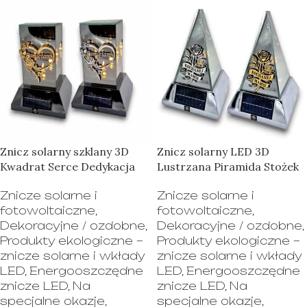
Znicz solarny szklany 3D
Znicz solarny LED 3D
Kwadrat Serce Dedykacja
Lustrzana Piramida Stożek
Znicze solarne i
Znicze solarne i
fotowoltaiczne
,
fotowoltaiczne
,
Dekoracyjne / ozdobne
,
Dekoracyjne / ozdobne
,
Produkty ekologiczne –
Produkty ekologiczne –
znicze solarne i wkłady
znicze solarne i wkłady
LED
,
Energooszczędne
LED
,
Energooszczędne
znicze LED
,
Na
znicze LED
,
Na
specjalne okazje
,
specjalne okazje
,