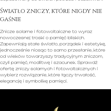
Światło zniczy, które nigdy nie
gaśnie
Znicze solarne i fotowoltaiczne to wyraz
nowoczesnej troski o pamięć bliskich.
Zapewniają stałe światło, porządek i estetykę,
jednocześnie niosąc to samo przesłanie, które
od wieków towarzyszy tradycyjnym zniczom,
czyli pamięć, modlitwę i szacunek. Sprawdź
ofertę zniczy solarnych i fotowoltaicznych i
wybierz rozwiązanie, które łączy trwałość,
elegancję i symbolikę pamięci.