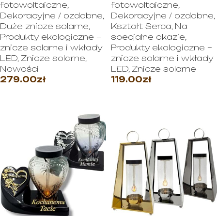
fotowoltaiczne
,
fotowoltaiczne
,
Dekoracyjne / ozdobne
,
Dekoracyjne / ozdobne
,
Duże znicze solarne
,
Kształt Serca
,
Na
Produkty ekologiczne –
specjalne okazje
,
znicze solarne i wkłady
Produkty ekologiczne –
LED
,
Znicze solarne
,
znicze solarne i wkłady
Nowości
LED
,
Znicze solarne
279.00
zł
119.00
zł
DODAJ DO KOSZYKA
WYBIERZ OPCJE