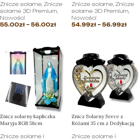
Znicze solarne
,
Znicze
Znicze solarne
,
Znicze
solarne 3D Premium
,
solarne 3D Premium
,
Nowości
Nowości
55.00
zł
–
56.00
zł
54.99
zł
–
56.99
zł
WYBIERZ OPCJE
WYBIERZ OPCJE
Znicz solarny kapliczka
Znicz Solarny Serce z
Maryja RGB 58cm
Różami 35 cm z Dedykacją
Znicze solarne i
Znicze solarne i