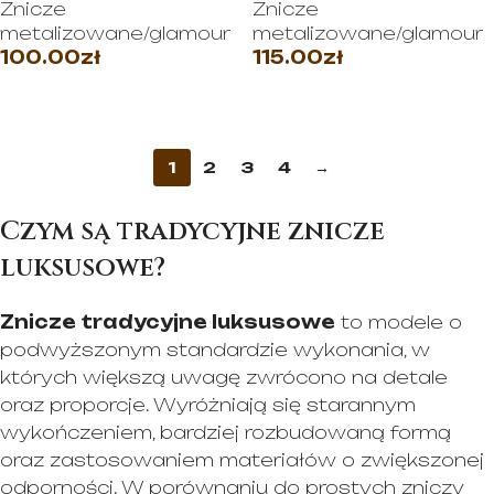
Znicze
Znicze
metalizowane/glamour
metalizowane/glamour
100.00
zł
115.00
zł
WYBIERZ OPCJE
WYBIERZ OPCJE
1
2
3
4
→
Czym są tradycyjne znicze
luksusowe?
Znicze tradycyjne luksusowe
to modele o
podwyższonym standardzie wykonania, w
których większą uwagę zwrócono na detale
oraz proporcje. Wyróżniają się starannym
wykończeniem, bardziej rozbudowaną formą
oraz zastosowaniem materiałów o zwiększonej
odporności. W porównaniu do prostych zniczy