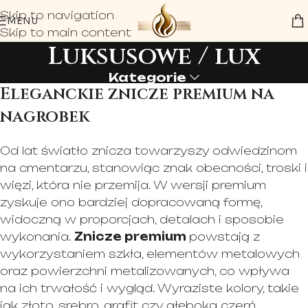
Skip to navigation
MENU
Skip to main content
Luksusowe / lux
Kategorie
Eleganckie znicze premium na
nagrobek
Od lat światło znicza towarzyszy odwiedzinom
na cmentarzu, stanowiąc znak obecności, troski i
więzi, która nie przemija. W wersji premium
zyskuje ono bardziej dopracowaną formę,
widoczną w proporcjach, detalach i sposobie
wykonania.
Znicze premium
powstają z
wykorzystaniem szkła, elementów metalowych
oraz powierzchni metalizowanych, co wpływa
na ich trwałość i wygląd. Wyraziste kolory, takie
jak złoto, srebro, grafit czy głęboka czerń,