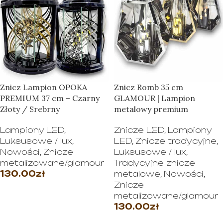
Znicz Lampion OPOKA
Znicz Romb 35 cm
PREMIUM 37 cm – Czarny
GLAMOUR | Lampion
Złoty / Srebrny
metalowy premium
Lampiony LED
,
Znicze LED
,
Lampiony
Luksusowe / lux
,
LED
,
Znicze tradycyjne
,
Nowości
,
Znicze
Luksusowe / lux
,
metalizowane/glamour
Tradycyjne znicze
130.00
zł
metalowe
,
Nowości
,
Znicze
WYBIERZ OPCJE
metalizowane/glamour
130.00
zł
WYBIERZ OPCJE