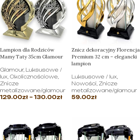
Lampion dla Rodziców
Znicz dekoracyjny Florencja
Mamy Taty 35cm Glamour
Premium 32 cm – elegancki
lampion
Glamour
,
Luksusowe /
lux
,
Okolicznościowe
,
Luksusowe / lux
,
Znicze
Nowości
,
Znicze
metalizowane/glamour
metalizowane/glamour
129.00
zł
–
130.00
zł
59.00
zł
WYBIERZ OPCJE
WYBIERZ OPCJE