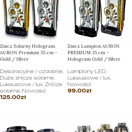
Znicz Solarny Hologram
Znicz Lampion AURON
AURON Premium 35 cm –
PREMIUM 35 cm –
Gold / Silver
Hologram Gold / Silver
Dekoracyjne / ozdobne
,
Lampiony LED
,
Duże znicze solarne
,
Luksusowe / lux
,
Luksusowe / lux
,
Znicze
Nowości
solarne
,
Nowości
99.00
zł
125.00
zł
WYBIERZ OPCJE
WYBIERZ OPCJE