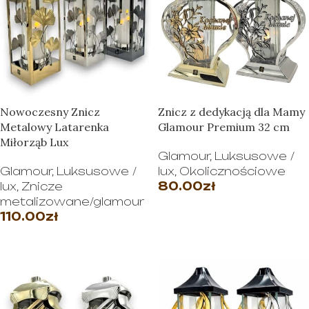
Nowoczesny Znicz
Znicz z dedykacją dla Mamy
Metalowy Latarenka
Glamour Premium 32 cm
Miłorząb Lux
Glamour
,
Luksusowe /
Glamour
,
Luksusowe /
lux
,
Okolicznościowe
lux
,
Znicze
80.00
zł
metalizowane/glamour
WYBIERZ OPCJE
110.00
zł
WYBIERZ OPCJE