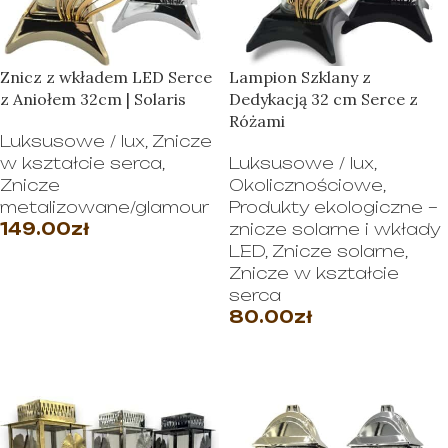
Znicz z wkładem LED Serce
Lampion Szklany z
z Aniołem 32cm | Solaris
Dedykacją 32 cm Serce z
Różami
Luksusowe / lux
,
Znicze
w kształcie serca
,
Luksusowe / lux
,
Znicze
Okolicznościowe
,
metalizowane/glamour
Produkty ekologiczne –
149.00
zł
znicze solarne i wkłady
LED
,
Znicze solarne
,
WYBIERZ OPCJE
Znicze w kształcie
serca
80.00
zł
WYBIERZ OPCJE