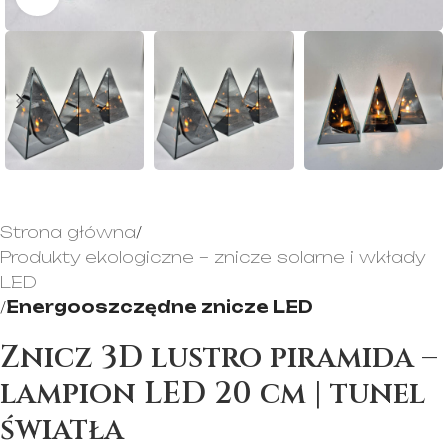
Strona główna
Produkty ekologiczne – znicze solarne i wkłady
LED
Energooszczędne znicze LED
Znicz 3D lustro piramida –
lampion LED 20 cm | tunel
światła