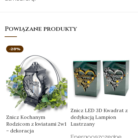
Powiązane produkty
-28%
Znicz LED 3D Kwadrat z
L
Znicz Kochanym
dedykacją Lampion
2
Rodzicom z kwiatami 2w1
Lustrzany
Z
– dekoracja
Energooszczędne