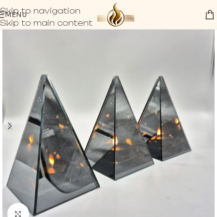
Skip to navigation
MENU
Skip to main content
Click to enlarge