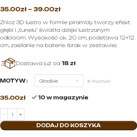
35.00
zł
–
39.00
zł
Znicz 3D lustro w formie piramidy tworzy efekt
głębi i „tunelu” światła dzięki lustrzanym
odbiciom. Wysokość ok. 20 cm, podstawa 12×12
cm, zasilanie na baterie (brak w zestawie).
Dostawa już od
18 zł
.
MOTYW
Wyczyść
35.00
zł
10 w magazynie
DODAJ DO KOSZYKA