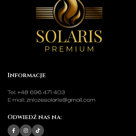
dedykacjami:
Kochanej
Mamie, Kochanemu
Tacie, Babci,
Dziadkowi
lub
Rodzicom
.
Czystość i Wygoda:
Technologia LED
eliminuje dym, sadzę
oraz problem
kapiącego wosku na
Informacje
pomniku.
Tel:
+48 696 471 403
E-mail:
zniczesolaris@gmail.com
Odwiedź nas na: