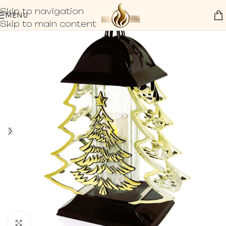
Skip to navigation
MENU
Skip to main content
Click to enlarge