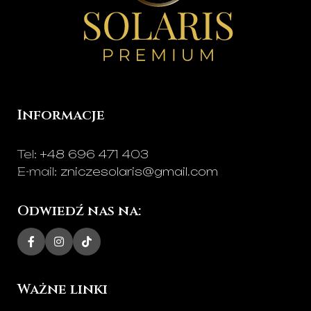
Tacie, Babci,
Dziadkowi
lub
Rodzicom
.
Czystość i Wygoda:
Technologia LED
eliminuje dym, sadzę
oraz problem
Informacje
kapiącego wosku na
pomniku.
Tel:
+48 696 471 403
E-mail:
zniczesolaris@gmail.com
Odwiedź nas na:
Ważne linki