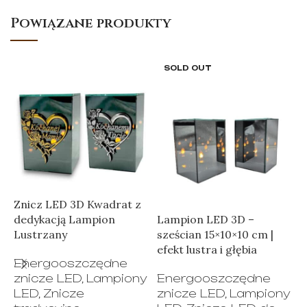
Powiązane produkty
SOLD OUT
Znicz LED 3D Kwadrat z
Z
dedykacją Lampion
Lampion LED 3D –
c
Lustrzany
sześcian 15×10×10 cm |
D
efekt lustra i głębia
r
Energooszczędne
znicze LED
,
Lampiony
Energooszczędne
LED
,
Znicze
znicze LED
,
Lampiony
Z