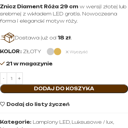
Znicz Diament Róża 29 cm
w wersji złotej lub
srebrnej z wkładem LED gratis. Nowoczesna
forma i elegancki motyw róży.
Dostawa już od
18 zł
.
KOLOR
ZŁOTY
Wyczyść
21 w magazynie
DODAJ DO KOSZYKA
Dodaj do listy życzeń
Kategorie:
Lampiony LED
,
Luksusowe / lux
,