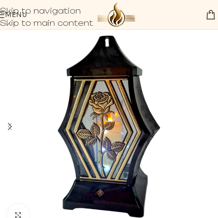
Skip to navigation
MENU
Skip to main content
Click to enlarge