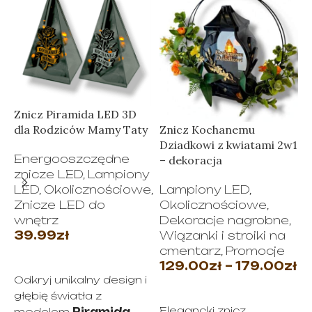
Znicz Piramida LED 3D
Z
dla Rodziców Mamy Taty
Znicz Kochanemu
G
Dziadkowi z kwiatami 2w1
p
Energooszczędne
– dekoracja
znicze LED
,
Lampiony
LED
,
Okolicznościowe
,
Lampiony LED
,
Znicze LED do
Okolicznościowe
,
t
wnętrz
Dekoracje nagrobne
,
L
39.99
zł
Wiązanki i stroiki na
T
cmentarz
,
Promocje
WYBIERZ OPCJE
129.00
zł
–
179.00
zł
Z
Odkryj unikalny design i
WYBIERZ OPCJE
głębię światła z
Elegancki znicz
modelem
Piramida