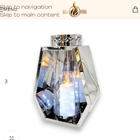
Skip to navigation
MENU
Skip to main content
Click to enlarge