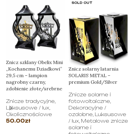
SOLD OUT
Znicz szklany Obelix Mini
Z
„Kochanemu Dziadkowi”
Znicz solarny latarnia
S
29,5 cm – lampion
SOLARIS METAL –
G
nagrobny czarny,
premium Gold/Silver
Z
zdobienie złote/srebrne
Znicze solarne i
f
Znicze tradycyjne
,
fotowoltaiczne
,
D
Luksusowe / lux
,
Dekoracyjne /
Okolicznościowe
ozdobne
,
Luksusowe
/
50.00
zł
/ lux
,
Metalowe znicze
s
solarne i
f
WYBIERZ OPCJE
fotowoltaiczne
,
T