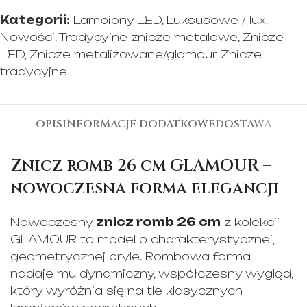
Kategorii:
Lampiony LED
,
Luksusowe / lux
,
Nowości
,
Tradycyjne znicze metalowe
,
Znicze
LED
,
Znicze metalizowane/glamour
,
Znicze
tradycyjne
OPIS
INFORMACJE DODATKOWE
DOSTAWA
Znicz romb 26 cm GLAMOUR –
nowoczesna forma elegancji
Nowoczesny
znicz romb 26 cm
z kolekcji
GLAMOUR to model o charakterystycznej,
geometrycznej bryle. Rombowa forma
nadaje mu dynamiczny, współczesny wygląd,
który wyróżnia się na tle klasycznych