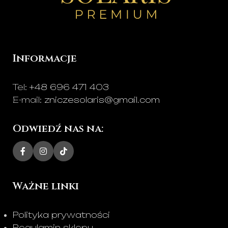
Idealny na Dzień Matki,
Dzień Ojca, rocznice,
Wszystkich Świętych
oraz jako eleganckie
światło pamięci dla
Informacje
bliskich.
Tel:
+48 696 471 403
E-mail:
zniczesolaris@gmail.com
Odwiedź nas na:
Ważne linki
Polityka prywatności
Regulamin sklepu