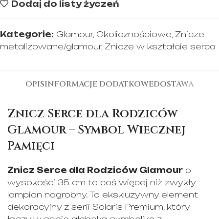
Dodaj do listy życzeń
Kategorie:
Glamour
,
Okolicznościowe
,
Znicze
metalizowane/glamour
,
Znicze w kształcie serca
OPIS
INFORMACJE DODATKOWE
DOSTAWA
Znicz Serce dla Rodziców
Glamour – Symbol Wiecznej
Pamięci
Znicz Serce dla Rodziców Glamour
o
wysokości 35 cm to coś więcej niż zwykły
lampion nagrobny. To ekskluzywny element
dekoracyjny z serii Solaris Premium, który
łączy w sobie głęboką symbolikę z