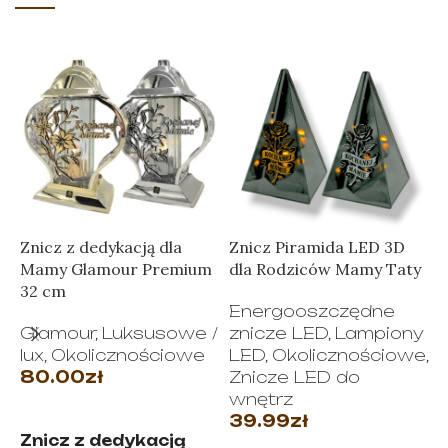
Znicz z dedykacją dla
Znicz Piramida LED 3D
Mamy Glamour Premium
dla Rodziców Mamy Taty
Z
32 cm
D
Energooszczędne
–
Glamour
,
Luksusowe /
znicze LED
,
Lampiony
lux
,
Okolicznościowe
LED
,
Okolicznościowe
,
80.00
zł
Znicze LED do
wnętrz
WYBIERZ OPCJE
39.99
zł
W
Znicz z dedykacją