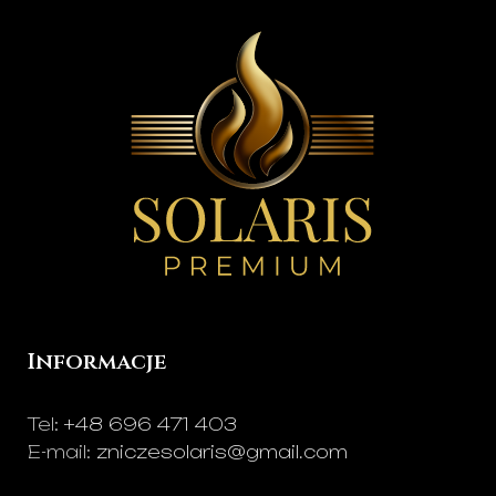
r
płomień
świeci w
dzień i w nocy
.
Informacje
Tel:
+48 696 471 403
E-mail:
zniczesolaris@gmail.com