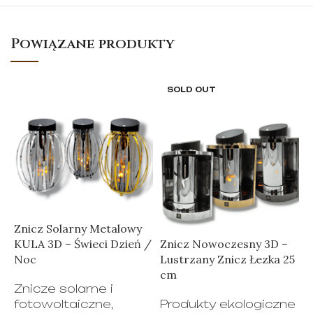
Powiązane produkty
SOLD OUT
Znicz Solarny Metalowy
Z
KULA 3D – Świeci Dzień /
Znicz Nowoczesny 3D –
z
Noc
Lustrzany Znicz Łezka 25
L
cm
Znicze solarne i
Z
fotowoltaiczne
,
Produkty ekologiczne
f