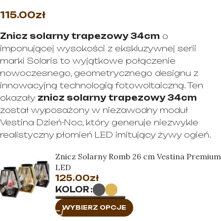
115.00
zł
Znicz solarny trapezowy 34cm
o
imponującej wysokości z ekskluzywnej serii
marki Solaris to wyjątkowe połączenie
nowoczesnego, geometrycznego designu z
innowacyjną technologią fotowoltaiczną. Ten
okazały
znicz solarny trapezowy 34cm
został wyposażony w niezawodny moduł
Vestina Dzień-Noc, który generuje niezwykle
realistyczny płomień LED imitujący żywy ogień.
Znicz Solarny Romb 26 cm Vestina Premium
LED
125.00
zł
KOLOR
WYBIERZ OPCJE