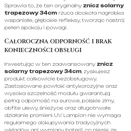
Sprawia to, że ten oryginalny
znicz solarny
trapezowy 34cm
rzuca dookoła nagrobka
wspaniałe, głębokie refleksy, tworząc nastrój
pełen spokoju i powagi.
Całoroczna odporność i brak
konieczności obsługi
Inwestując w ten zaawansowany
znicz
solarny trapezowy 34cm
, zyskujesz
produkt całkowicie bezobsługowy.
Zastosowane powłoki antykorozyjne oraz
wysoka szczelność modułu gwarantują
pełną odporność na surowe, polskie zimy,
obfite ulewy, śnieżyce oraz długotrwałe
działanie promieni UV. Lampion nie wymaga
regularnego dokupywania tradycyjnych
wkładów ani wymiany baterii, co niesie ze