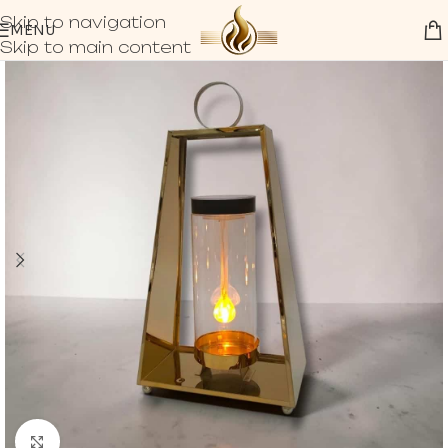
Skip to navigation
MENU
Skip to main content
Click to enlarge