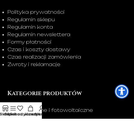
Polityka prywatności
Regulamin sklepu
Regulamin konta
Regulamin newslettera
Formy płatności
Czas i koszty dostawy
Czas realizacji zamówienia
Zwroty i reklamacje
Kategorie produktów
Znicze solarne i fotowoltaiczne
Sklep
Sidebar
Lista życzeń
Koszyk
Konto
Znicze LED
Znicze tradycyjne
Wkłady do zniczy