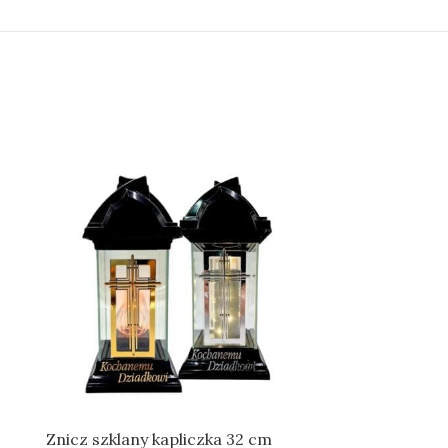
Znicz szklany kapliczka 32 cm
Znicz Lamp