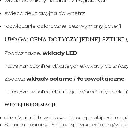
wkład do zniczy i latarenek nagrobnych
świeca dekoracyjna do wnętrz
rozwiązanie całoroczne, bez wymiany baterii
Uwaga:
cena dotyczy
jednej sztuki (
Zobacz także:
wkłady LED
https://zniczonline.pl/kategorie/wklady-do-znicz
Zobacz:
wkłady solarne / fotowoltaiczne
https://zniczonline.pl/kategorie/produkty-ekolo
Więcej informacji:
Jak działa fotowoltaika:
https://pl.wikipedia.or
Stopień ochrony IP:
https://pl.wikipedia.org/wik