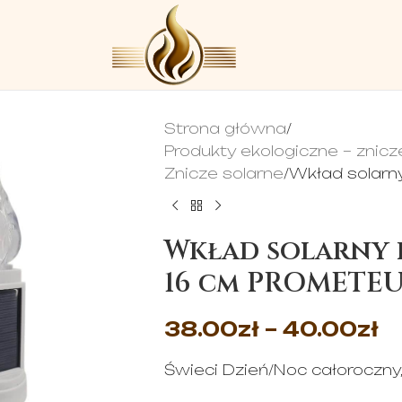
Strona główna
Produkty ekologiczne – znicz
Znicze solarne
Wkład solarn
Wkład solarny 
16 cm PROMETEU
38.00
zł
–
40.00
zł
Świeci Dzień/Noc całoroczny, 