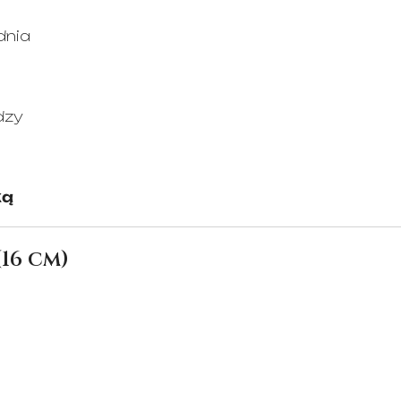
dnia
dzy
ką
16 cm)