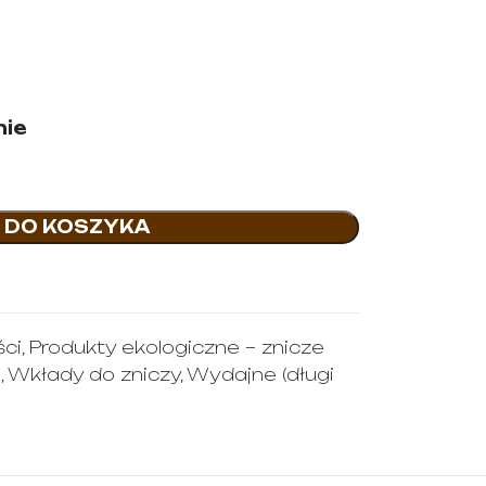
nie
 DO KOSZYKA
ci
,
Produkty ekologiczne – znicze
e
,
Wkłady do zniczy
,
Wydajne (długi