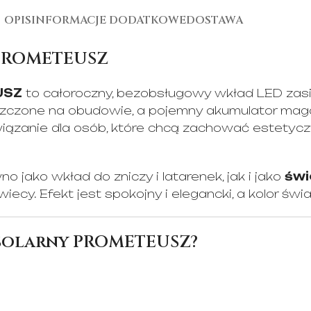
OPIS
INFORMACJE DODATKOWE
DOSTAWA
 PROMETEUSZ
USZ
to całoroczny, bezobsługowy wkład LED zasi
czone na obudowie, a pojemny akumulator magaz
związanie dla osób, które chcą zachować estetyc
ko wkład do zniczy i latarenek, jak i jako
świ
wiecy. Efekt jest spokojny i elegancki, a kolor świ
solarny PROMETEUSZ?