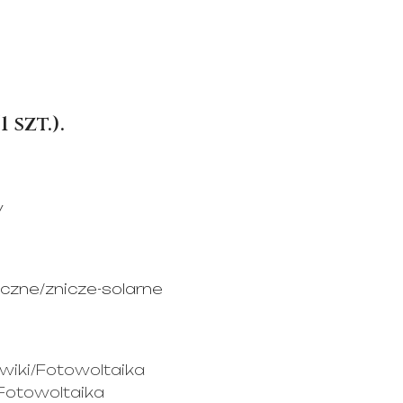
1 szt.)
.
y
giczne/znicze-solarne
g/wiki/Fotowoltaika
i/Fotowoltaika