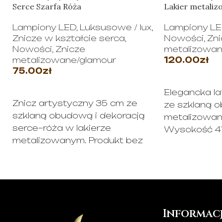
Serce Szarfa Róża
Lakier metaliz
Lampiony LED
,
Luksusowe / lux
,
Lampiony L
Znicze w kształcie serca
,
Nowości
,
Zni
Nowości
,
Znicze
metalizowan
metalizowane/glamour
120.00
zł
75.00
zł
WYBIERZ O
WYBIERZ OPCJE
Elegancka l
Znicz artystyczny 35 cm ze
ze szklaną 
szklaną obudową i dekoracją
metalizowan
serce–róża w lakierze
Wysokość 41
metalizowanym. Produkt bez
Sprzedawana
wkładu, możliwość doboru LED
lub solarnego.
Informac