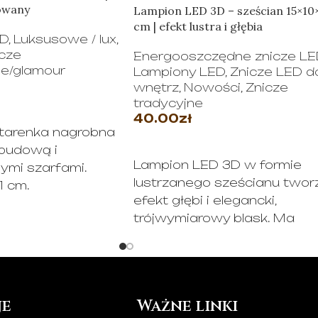
owany
Lampion LED 3D – sześcian 15×10
cm | efekt lustra i głębia
ED
,
Luksusowe / lux
,
cze
Energooszczędne znicze LE
e/glamour
Lampiony LED
,
Znicze LED d
wnętrz
,
Nowości
,
Znicze
tradycyjne
PCJE
40.00
zł
atarenka nagrobna
DOWIEDZ SIĘ WIĘCEJ
obudową i
Lampion LED 3D w formie
ymi szarfami.
lustrzanego sześcianu twor
 cm.
efekt głębi i elegancki,
 bez wkładu.
trójwymiarowy blask. Ma
wymiary 15×10×10 cm . Ideal
jako znicz LED lub dekoracy
lampka .
je
Ważne linki