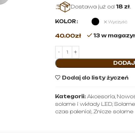
Dostawa już od
18 zł
.
KOLOR
Wyczyść
40.00
zł
13 w magazy
DODAJ
Dodaj do listy życzeń
Kategorii:
Akcesoria
,
Nowoś
solarne i wkłady LED
,
Solarn
czas palenia)
,
Znicze solarne