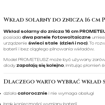
Wkład solarny do znicza 16 cm
Wkład solarny do znicza 16 cm PROMETE
posiada
dwa panele fotowoltaiczne
umiesz
urządzenie
świeci stale (dzień i noc)
. To ro
baterii i bez ciągłego pilnowania wkładów.
Model PROMETEUSZ może być używany zarówno ja
diody
zapalają się kolejno
, imitując płomień ś
Dlaczego warto wybrać wkład 
działa
całorocznie
i nie wymaga obsługi
brak konieczności wymiany baterii