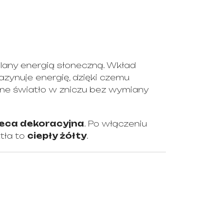
lany energią słoneczną. Wkład
ynuje energię, dzięki czemu
zne światło w zniczu bez wymiany
eca dekoracyjna
. Po włączeniu
atła to
ciepły żółty
.