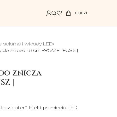
0.00
ZŁ
e solarne i wkłady LED
y do znicza 16 cm PROMETEUSZ |
do znicza
SZ |
bez baterii. Efekt płomienia LED.