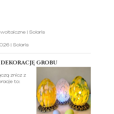
woltaiczne | Solaris
26 | Solaris
 dekorację grobu
czą znicz z
acje to: