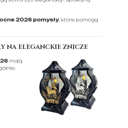
nocne 2026 pomysły
, które pomogą
y na eleganckie znicze
026
mają
ólnie: