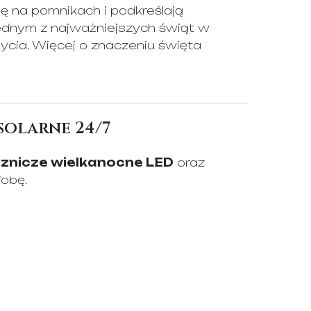
ię na pomnikach i podkreślają
jednym z najważniejszych świąt w
życia. Więcej o znaczeniu święta
solarne 24/7
ą
znicze wielkanocne LED
oraz
dobę.