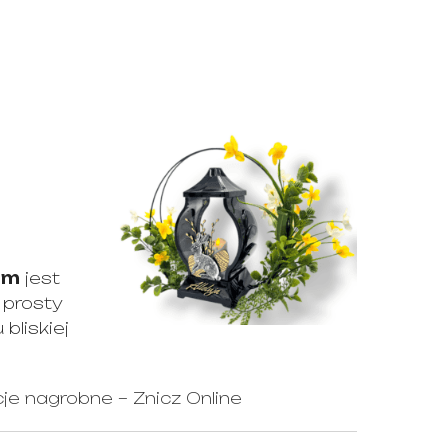
em
jest
 prosty
bliskiej
je nagrobne – Znicz Online