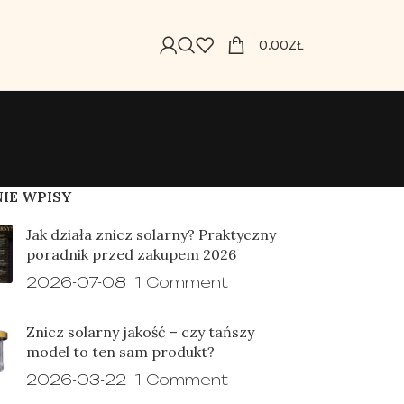
0.00
ZŁ
IE WPISY
Jak działa znicz solarny? Praktyczny
poradnik przed zakupem 2026
2026-07-08
1 Comment
Znicz solarny jakość – czy tańszy
model to ten sam produkt?
2026-03-22
1 Comment